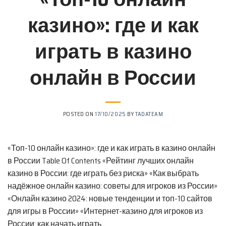
казино»: где и как
играть в казино
онлайн в России
POSTED ON
17/10/2025
BY
TADATEAM
«Топ-10 онлайн казино»: где и как играть в казино онлайн
в России Table Of Contents «Рейтинг лучших онлайн
казино в России: где играть без риска» «Как выбрать
надёжное онлайн казино: советы для игроков из России»
«Онлайн казино 2024: новые тенденции и топ-10 сайтов
для игры в России» «Интернет-казино для игроков из
России: как начать играть …