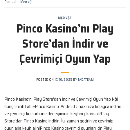
Posted in
Mẹo vặt
MẸO VẶT
Pinco Kasino’nı Play
Store’dan İndir ve
Çevrimiçi Oyun Yap
POSTED ON
17/10/2025
BY
TADATEAM
Pinco Kasino’nı Play Store’dan İndir ve Çevrimiçi Oyun Yap Nội
dung chínhTablePinco Kasino: Android cihazınıza kolayca indirin
ve çevrimiçi kumarhane deneyiminin keyfini çıkarmak!Play
Store’dan Pinco Kasino indirin: İyi zaman geçirin ve çevrimiçi
oyunlarla keyif alın!Pinco Kasino çevrimiçi oyunları için Play