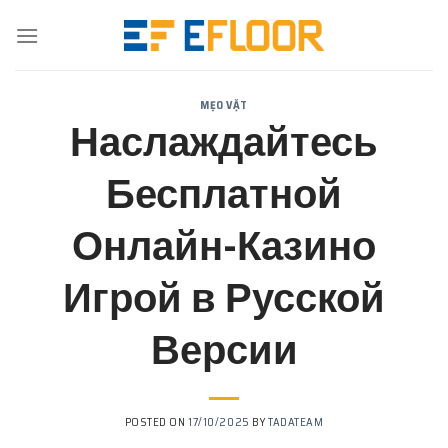
Skip
to
content
MẸO VẶT
Наслаждайтесь
Бесплатной
Онлайн-Казино
Игрой в Русской
Версии
POSTED ON
17/10/2025
BY
TADATEAM