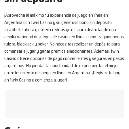
¡Aprovecha al máximo tu experiencia de juego en línea en
Argentina con 1win Casino y su generoso bono sin depósito!
Inscríbete ahora y obtén créditos gratis para disfrutar de una
amplia variedad de juegos de casino en línea, como tragamonedas,
ruleta, blackjack y poker. No necesitas realizar un depósito para
comenzar a jugar y ganar premios emocionantes. Además, 1win
Casino ofrece opciones de pago convenientes y seguras en pesos
argentinos. No pierdas la oportunidad de experimentar el mejor
entretenimiento de juego en línea en Argentina. ¡Regístrate hoy
en 1win Casino y comienza a jugar!