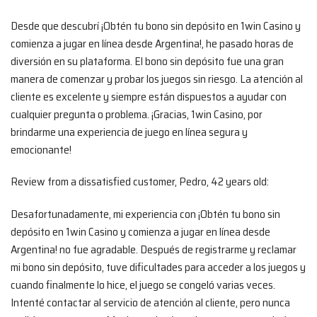
Desde que descubrí ¡Obtén tu bono sin depósito en 1win Casino y
comienza a jugar en línea desde Argentina!, he pasado horas de
diversión en su plataforma. El bono sin depósito fue una gran
manera de comenzar y probar los juegos sin riesgo. La atención al
cliente es excelente y siempre están dispuestos a ayudar con
cualquier pregunta o problema. ¡Gracias, 1win Casino, por
brindarme una experiencia de juego en línea segura y
emocionante!
Review from a dissatisfied customer, Pedro, 42 years old:
Desafortunadamente, mi experiencia con ¡Obtén tu bono sin
depósito en 1win Casino y comienza a jugar en línea desde
Argentina! no fue agradable. Después de registrarme y reclamar
mi bono sin depósito, tuve dificultades para acceder a los juegos y
cuando finalmente lo hice, el juego se congeló varias veces.
Intenté contactar al servicio de atención al cliente, pero nunca