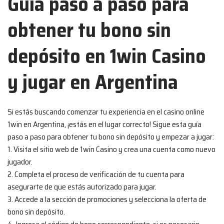
Guía paso a paso para
obtener tu bono sin
depósito en 1win Casino
y jugar en Argentina
Si estás buscando comenzar tu experiencia en el casino online
1win en Argentina, ¡estás en el lugar correcto! Sigue esta guía
paso a paso para obtener tu bono sin depósito y empezar a jugar:
1. Visita el sitio web de 1win Casino y crea una cuenta como nuevo
jugador.
2. Completa el proceso de verificación de tu cuenta para
asegurarte de que estás autorizado para jugar.
3. Accede a la sección de promociones y selecciona la oferta de
bono sin depósito.