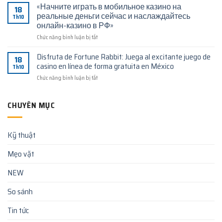
au
«Начните играть в мобильное казино на
a
18
Casino
Nova
реальные деньги сейчас и наслаждайтесь
Th10
en
Aplicação
онлайн-казино в РФ»
Ligne
de
ở
Chức năng bình luận bị tắt
Français
Casino
«Начните
Grâce
Portugal
играть
à
Disfruta de Fortune Rabbit: Juega al excitante juego de
18
в
Notre
casino en línea de forma gratuita en México
Th10
мобильное
Application
ở
Chức năng bình luận bị tắt
казино
Online
Disfruta
на
Casino
de
реальные
App
Fortune
CHUYÊN MỤC
деньги
France
Rabbit:
сейчас
Juega
и
al
наслаждайтесь
Kỹ thuật
excitante
онлайн-
juego
казино
Mẹo vặt
de
в
casino
РФ»
en
NEW
línea
de
So sánh
forma
gratuita
Tin tức
en
México