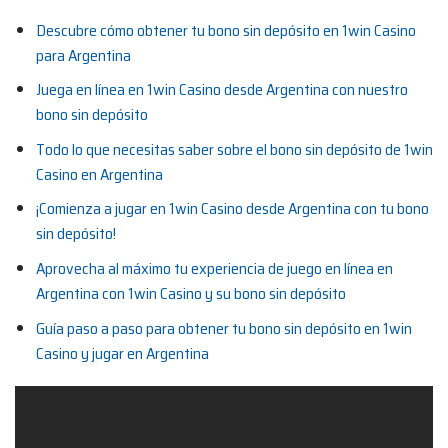
Descubre cómo obtener tu bono sin depósito en 1win Casino
para Argentina
Juega en línea en 1win Casino desde Argentina con nuestro
bono sin depósito
Todo lo que necesitas saber sobre el bono sin depósito de 1win
Casino en Argentina
¡Comienza a jugar en 1win Casino desde Argentina con tu bono
sin depósito!
Aprovecha al máximo tu experiencia de juego en línea en
Argentina con 1win Casino y su bono sin depósito
Guía paso a paso para obtener tu bono sin depósito en 1win
Casino y jugar en Argentina