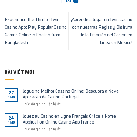
Experience the Thrill of 1win
¡Aprende a Jugar en 1win Casino
Casino App: Play Popular Casino
con nuestras Reglas y Disfruta
Games Online in English from
de la Emoción del Casino en
Bangladesh
Línea en México!
BÀI VIẾT MỚI
Jogue no Melhor Cassino Online: Descubra a Nova
27
Aplicação de Casino Portugal
Th10
ở
Chức năng bình luận bị tắt
Jogue
no
Jouez au Casino en Ligne Français Grâce à Notre
24
Melhor
Application Online Casino App France
Th10
Cassino
ở
Chức năng bình luận bị tắt
Online:
Jouez
Descubra