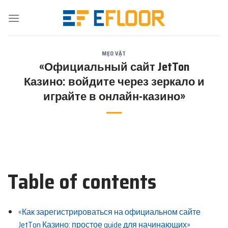
Skip
to
content
MẸO VẶT
«Официальный сайт JetTon
Казино: войдите через зеркало и
играйте в онлайн-казино»
Table of contents
«Как зарегистрироваться на официальном сайте
JetTon Казино: простое guide для начинающих»