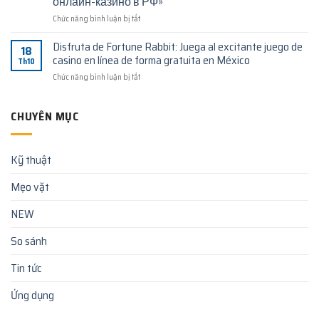
онлайн-казино в РФ»
Ligne
de
ở
Chức năng bình luận bị tắt
Français
Casino
«Начните
Grâce
Portugal
играть
à
Disfruta de Fortune Rabbit: Juega al excitante juego de
18
в
Notre
casino en línea de forma gratuita en México
Th10
мобильное
Application
ở
Chức năng bình luận bị tắt
казино
Online
Disfruta
на
Casino
de
реальные
App
Fortune
CHUYÊN MỤC
деньги
France
Rabbit:
сейчас
Juega
и
al
наслаждайтесь
Kỹ thuật
excitante
онлайн-
juego
казино
Mẹo vặt
de
в
casino
РФ»
en
NEW
línea
de
So sánh
forma
gratuita
Tin tức
en
México
Ứng dụng