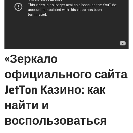
«Зеркало
официального сайта
JetTon Казино: как
найти и
воспользоваться