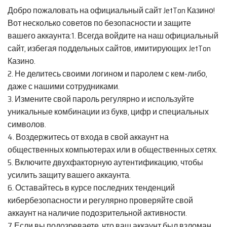
Добро пожаловать на официальный сайт JetTon Казино!
Вот несколько советов по безопасности и защите
вашего аккаунта:1. Всегда войдите на наш официальный
сайт, избегая поддельных сайтов, имитирующих JetTon
Казино.
2. Не делитесь своими логином и паролем с кем-либо,
даже с нашими сотрудниками.
3. Измените свой пароль регулярно и используйте
уникальные комбинации из букв, цифр и специальных
символов.
4. Воздержитесь от входа в свой аккаунт на
общественных компьютерах или в общественных сетях.
5. Включите двухфакторную аутентификацию, чтобы
усилить защиту вашего аккаунта.
6. Оставайтесь в курсе последних тенденций
кибербезопасности и регулярно проверяйте свой
аккаунт на наличие подозрительной активности.
7. Если вы подозреваете, что ваш аккаунт был взломан,