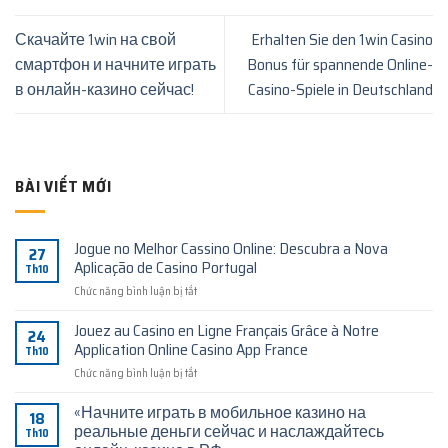
Скачайте 1win на свой
Erhalten Sie den 1win Casino
смартфон и начните играть
Bonus für spannende Online-
в онлайн-казино сейчас!
Casino-Spiele in Deutschland
BÀI VIẾT MỚI
Jogue no Melhor Cassino Online: Descubra a Nova
27
Aplicação de Casino Portugal
Th10
ở
Chức năng bình luận bị tắt
Jogue
no
Jouez au Casino en Ligne Français Grâce à Notre
24
Melhor
Application Online Casino App France
Th10
Cassino
ở
Chức năng bình luận bị tắt
Online:
Jouez
Descubra
au
«Начните играть в мобильное казино на
a
18
Casino
Nova
реальные деньги сейчас и наслаждайтесь
Th10
en
Aplicação