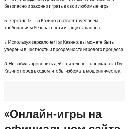
безопасно и законно играть в свои любимые игры.
6. Зеркало JetTon Казино соответствует всем
требованиям безопасности и защиты данных.
7. Используя зеркало JetTon Казино, вы можете быть
уверены в честности и прозрачности игрового процесса.
8. Не забудь проверить действительность зеркала JetTon
Казино перед входом, чтобы избежать мошенничества.
«Онлайн-игры на