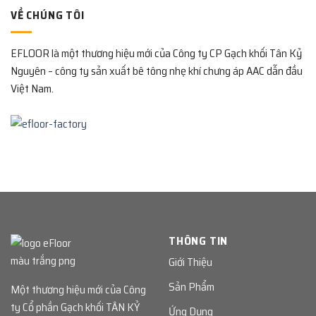
VỀ CHÚNG TÔI
EFLOOR là một thương hiệu mới của Công ty CP Gạch khối Tân Kỷ
Nguyên – công ty sản xuất bê tông nhẹ khí chưng áp AAC dẫn đầu
Việt Nam.
THÔNG TIN
Giới Thiệu
Sản Phẩm
Một thương hiệu mới của Công
ty Cổ phần Gạch khối TÂN KỶ
Ứng Dụng