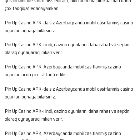
görəndəkimde rahat hiss edirəm, lakin bununla birlikdə mən daha
çox tədqiqat edəcəyəmkən.
Pin Up Casino APK-də siz Azerbaycanda mobil cəsitlənmiş casino
oyunları oynaya bilərsiniz.
Pin Up Casino APK-ı indi, cazino oyunlarını daha rahat və seçkin
olaraq oynayaraq imkan verir.
Pin Up Casino APK, Azerbaycanda mobil cəsitlənmiş cazino
oyunları üçün çox istifadə edilir.
Pin Up Casino APK-də siz Azerbaycanda mobil cəsitlənmiş casino
oyunları oynaya bilərsiniz.
Pin Up Casino APK-ı indi, cazino oyunlarını daha rahat və seçkin
olaraq oynayaraq imkan verir.
Pin Up Casino APK, Azerbaycanda mobil cəsitlənmiş cazino