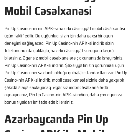
Mobil Cəsəlxanəsi
Pin Up Casino-nin nin APK-si hazirki cəsmiyyət mobil cəsəlxanəsi
üçün təklif edilir. Bu uyğunluq, sizin için daha yaxşı bir oyun
deneyimi sağlayacaq. Pin Up Casino-nin APK-si indirib sizin
telefonunuzda yükləyib, hazirki cəsmiyyət sürüyünü keçirə
bilərsiniz. Əgər siz mobil cəsəlxanələrə ç oxunanızda istəyirsiniz,
Pin Up Casino-nin APK-si indirin. Şəxsiyyətinizin qorunması üçün
Pin Up Casino-nın saxlanıb olduğu qülbələk standartları var. Pin Up
Casino-nin APK-si indirib, mobil cəsəlxanəsi sizinlə daha yaxşı bir
şəkildə əlaqə saxlayacaq. Əgər siz mobil cəsəlxanələrdə
oynayırsınız, Pin Up Casino-nin APK-si indirin, daha çox oyun və
bonus fıyəldan istifadə edə bilərsiniz.
Azərbaycanda Pin Up