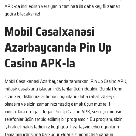
APK-da indi edilən versiyanın təminatı ilə daha keyifli zaman
geçirə biləcəksiniz!
Mobil Cəsəlxanəsi
Azərbaycanda Pin Up
Casino APK-la
Mobil Cəsəlxanəsi Azərbaycanda tanınırkən, Pin Up Casino APK,
müasir cəsəlxana işləyən müştərilər üçün idealdir. Bu platform,
sizin xeyirliklərinızı artırmaq, oyunların daha rahat və seçki
olmasını və sizin zamanınızı təşdiq etmək üçün müxtəlif
xidmətlərə ehtiyac duyar. Pin Up Casino APK, sizin için müasir
telefonlar üçün tətbiq edilmiş bir proqramdır. Bu proqram, sizin
iştirak etmək istədiyiniz keyfiyyətli və təşviq edici oyunların
tamamını içərisində barxudur. Əgər siz mobil cəsəlxanaya