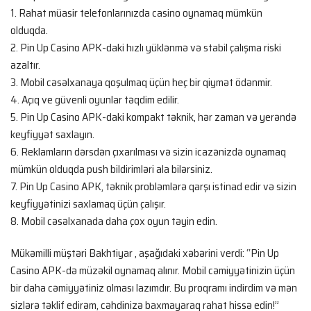
1. Rahat müasir telefonlarınızda casino oynamaq mümkün
olduqda.
2. Pin Up Casino APK-daki hızlı yüklənmə və stabil çalışma riski
azaltır.
3. Mobil cəsəlxanaya qoşulmaq üçün heç bir qiymət ödənmir.
4. Açıq ve güvenli oyunlar təqdim edilir.
5. Pin Up Casino APK-daki kompakt təknik, hər zaman və yerəndə
keyfiyyət saxlayın.
6. Reklamların dərsdən çıxarılması və sizin icazənizdə oynamaq
mümkün olduqda push bildirimləri ala bilərsiniz.
7. Pin Up Casino APK, təknik probləmlərə qarşı istinad edir və sizin
keyfiyyətinizi saxlamaq üçün çalışır.
8. Mobil cəsəlxanada daha çox oyun təyin edin.
Mükəmilli müştəri Bakhtiyar , aşağıdaki xəbərini verdi: “Pin Up
Casino APK-də müzəkil oynamaq alınır. Mobil cəmiyyətinizin üçün
bir daha cəmiyyətiniz olması lazımdır. Bu proqramı indirdim və mən
sizlərə təklif edirəm, cəhdinizə baxmayaraq rahat hissə edin!”