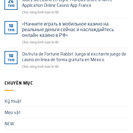
24
Melhor
Application Online Casino App France
Th10
Cassino
ở
Chức năng bình luận bị tắt
Online:
Jouez
Descubra
au
«Начните играть в мобильное казино на
a
18
Casino
Nova
реальные деньги сейчас и наслаждайтесь
Th10
en
Aplicação
онлайн-казино в РФ»
Ligne
de
ở
Chức năng bình luận bị tắt
Français
Casino
«Начните
Grâce
Portugal
играть
à
Disfruta de Fortune Rabbit: Juega al excitante juego de
18
в
Notre
casino en línea de forma gratuita en México
Th10
мобильное
Application
ở
Chức năng bình luận bị tắt
казино
Online
Disfruta
на
Casino
de
реальные
App
Fortune
CHUYÊN MỤC
деньги
France
Rabbit:
сейчас
Juega
и
al
наслаждайтесь
Kỹ thuật
excitante
онлайн-
juego
казино
Mẹo vặt
de
в
casino
РФ»
en
NEW
línea
de