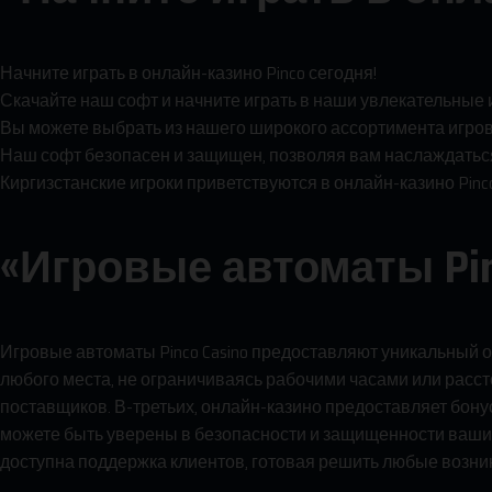
Начните играть в онлайн-казино Pinco сегодня!
Скачайте наш софт и начните играть в наши увлекательные и
Вы можете выбрать из нашего широкого ассортимента игровы
Наш софт безопасен и защищен, позволяя вам наслаждаться
Киргизстанские игроки приветствуются в онлайн-казино Pinc
«Игровые автоматы Pin
Игровые автоматы Pinco Casino предоставляют уникальный о
любого места, не ограничиваясь рабочими часами или расст
поставщиков. В-третьих, онлайн-казино предоставляет бон
можете быть уверены в безопасности и защищенности ваших 
доступна поддержка клиентов, готовая решить любые возни