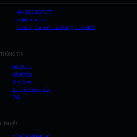
+84 28 3526 7177
spc@efloor.asia
60 Đặng Dung, P. Tân Định, Q.1, Tp. HCM
THÔNG TIN
Giới Thiệu
Sản Phẩm
Ứng Dụng
Tài Liệu Hướng Dẫn
FAQ
LIÊN KẾT
NEWERAHOME.vn