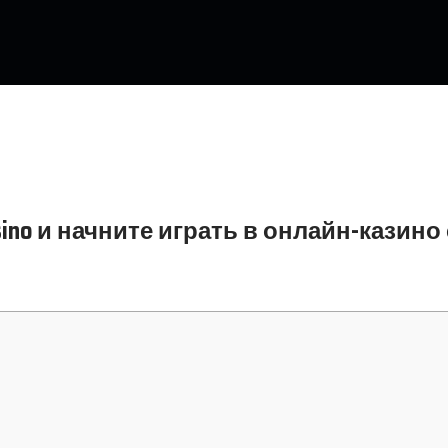
ino и начните играть в онлайн-казино