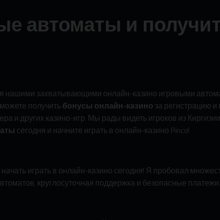
ые автоматы и получи
я нашими захватывающими онлайн-казино игровыми автомат
е можете получить
бонусы онлайн-казино
за регистрацию и
ра и других казино-игр. Мы рады видеть игроков из Киргизии
маты
сегодня и начните играть в онлайн-казино Pinco!
начать играть в онлайн-казино сегодня! Я пробовал множеств
втоматов, круглосуточная поддержка и безопасные платежи. 