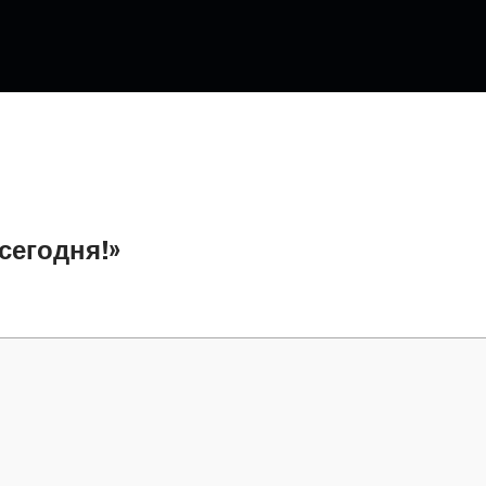
 сегодня!»