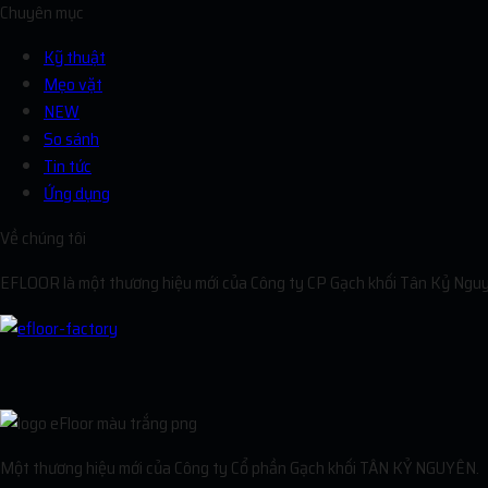
Chuyên mục
Kỹ thuật
Mẹo vặt
NEW
So sánh
Tin tức
Ứng dụng
Về chúng tôi
EFLOOR là một thương hiệu mới của Công ty CP Gạch khối Tân Kỷ Nguyê
Một thương hiệu mới của Công ty Cổ phần Gạch khối TÂN KỶ NGUYÊN.