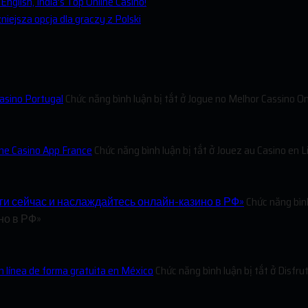
nglish, India’s Top Online Casino!
niejsza opcja dla graczy z Polski
asino Portugal
Chức năng bình luận bị tắt
ở Jogue no Melhor Cassino On
ine Casino App France
Chức năng bình luận bị tắt
ở Jouez au Casino en L
ги сейчас и наслаждайтесь онлайн-казино в РФ»
Chức năng bình
но в РФ»
n línea de forma gratuita en México
Chức năng bình luận bị tắt
ở Disfrut