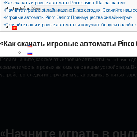
«Как скачать игровые автоматы Pinco Casino: Шаг за шагом»
Tìm kiếm:
«Начните играть в онлайн-казино Pinco сегодня: Скачайте наш с
«Игровые автоматы Pinco Casino: Преимущества онлайн-игры»
«Скачайте наши игровые автоматы и получите бонусы онлайн-ка
«Как скачать игровые автоматы Pinco C
Если вы ищите, как скачать игровые автоматы Pinco Casino 
совместимость игровых автоматов с вашим устройством. В-тр
устройство, следуя инструкциям установщика. В-пятых, зарег
«Начните играть в онл