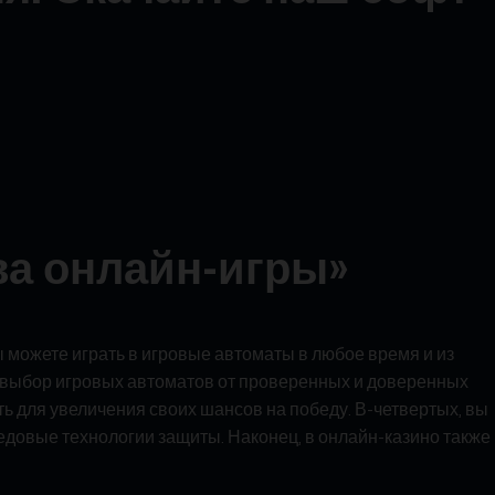
ва онлайн-игры»
 можете играть в игровые автоматы в любое время и из
ый выбор игровых автоматов от проверенных и доверенных
ь для увеличения своих шансов на победу. В-четвертых, вы
едовые технологии защиты. Наконец, в онлайн-казино также