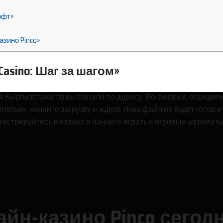
офт»
зино Pinco»
asino: Шаг за шагом»
для Кыргызстана, то вы попали по адресу. Во-первых, опреде
етьих, начните загрузку и ждите, пока файл не будет готов 
истрируйтесь в казино и начните играть в игровые автоматы P
айн-казино Pinco сегод