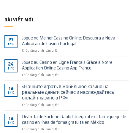
BÀI VIẾT MỚI
Jogue no Melhor Cassino Online: Descubra a Nova
27
Aplicação de Casino Portugal
Th10
ở
Chức năng bình luận bị tắt
Jogue
no
Jouez au Casino en Ligne Français Grâce à Notre
24
Melhor
Application Online Casino App France
Th10
Cassino
ở
Chức năng bình luận bị tắt
Online:
Jouez
Descubra
au
«Начните играть в мобильное казино на
a
18
Casino
Nova
реальные деньги сейчас и наслаждайтесь
Th10
en
Aplicação
онлайн-казино в РФ»
Ligne
de
ở
Chức năng bình luận bị tắt
Français
Casino
«Начните
Grâce
Portugal
играть
à
Disfruta de Fortune Rabbit: Juega al excitante juego de
18
в
Notre
casino en línea de forma gratuita en México
Th10
мобильное
Application
ở
Chức năng bình luận bị tắt
казино
Online