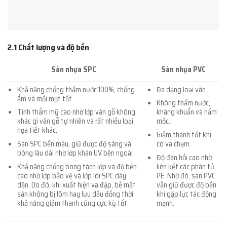
2.1 Chất lượng và độ bền
Sàn nhựa SPC
Sàn nhựa PVC
Khả năng chống thấm nước 100%, chống
Đa dạng loại vân
ẩm và mối mọt tốt
Không thấm nước,
Tính thẩm mỹ cao nhờ lớp vân gỗ không
kháng khuẩn và nấm
khác gì vân gỗ tự nhiên và rất nhiều loại
mốc.
họa tiết khác.
Giảm thanh tốt khi
Sàn SPC bền màu, giữ được độ sáng và
có va chạm.
bóng lâu dài nhờ lớp khán UV bên ngoài
Độ đàn hồi cao nhờ
Khả năng chống bong tách lớp và độ bền
liên kết các phân tử
cao nhờ lớp bảo vệ và lớp lõi SPC dày
PE. Nhờ đó, sàn PVC
dặn. Do đó, khi xuất hiện va đập, bề mặt
vẫn giữ được độ bền
sàn không bị lõm hay lưu dấu đồng thời
khi gặp lực tác động
khả năng giảm thanh cũng cực kỳ tốt
mạnh.