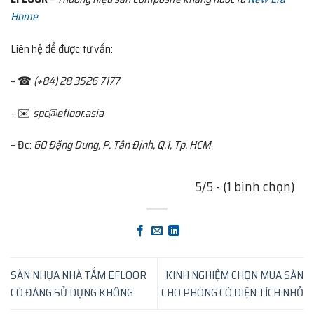
Home
.
Liên hệ để được tư vấn:
– ☎
(+84) 28 3526 7177
– ✉️
spc@efloor.asia
– Đc:
60 Đặng Dung, P. Tân Định, Q.1, Tp. HCM
5/5 - (1 bình chọn)
SÀN NHỰA NHÀ TẮM EFLOOR
KINH NGHIỆM CHỌN MUA SÀN
CÓ ĐÁNG SỬ DỤNG KHÔNG
CHO PHÒNG CÓ DIỆN TÍCH NHỎ