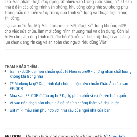
cao. Sản phẩm được ứng dụng rất nhiều vào trong cuộc sống, từ lát sàn
nhà ở đến các công trình văn phòng, khu công cộng nhờ sự phong phú
trong mẫu mã, bền vững trong quá trình sử dụng và thuận tiện trong
thi công.
Tại các nước Âu, Mỹ. Sàn Composite SPC được sử dụng khoảng 60%
cho việc sửa chữa, làm mới công trình thương mại và dân dụng. Còn lại
40% cho các công trình mới, đòi hỏi độ bền và tính mỹ thuật cao. Là sự
lựa chọn đáng tin cậy và an toàn cho người tiêu dùng Việt
THAM KHẢO THÊM :
Sàn EFLOOR đạt tiêu chuẩn quốc tế FloorScore® – chứng nhận chất lượng
không khí trong nhà
CE Marking là gì? Quy trình đạt chứng nhận tiêu chuẩn Châu Âu của sàn
EFLOOR
Mua sàn EFLOOR ở đâu uy tín? Đại lý phân phối sỉ và lẻ trên toàn quốc
Vì sao nên chọn sàn nhựa giả gỗ có tính chống thấm và chịu nước
Bật mí 4 mẫu sàn phù hợp với nhu cầu của ngôi nhà của bạn
EFLOOR
–
Thương hiệu sàn Composite kháng nước từ
New Era