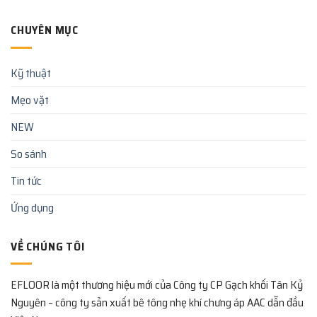
Disfruta
на
Casino
de
реальные
App
Fortune
CHUYÊN MỤC
деньги
France
Rabbit:
сейчас
Juega
и
al
наслаждайтесь
Kỹ thuật
excitante
онлайн-
juego
казино
Mẹo vặt
de
в
casino
РФ»
en
NEW
línea
de
So sánh
forma
gratuita
Tin tức
en
México
Ứng dụng
VỀ CHÚNG TÔI
EFLOOR là một thương hiệu mới của Công ty CP Gạch khối Tân Kỷ
Nguyên – công ty sản xuất bê tông nhẹ khí chưng áp AAC dẫn đầu