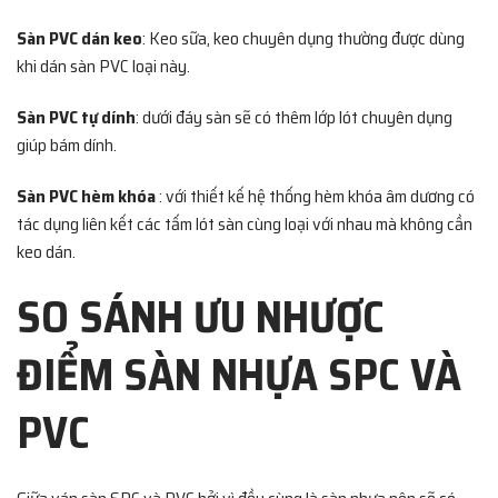
Sàn PVC dán keo
: Keo sữa, keo chuyên dụng thường được dùng
khi dán sàn PVC loại này.
Sàn PVC tự dính
: dưới đáy sàn sẽ có thêm lớp lót chuyên dụng
giúp bám dính.
Sàn PVC hèm khóa
: với thiết kế hệ thống hèm khóa âm dương có
tác dụng liên kết các tấm lót sàn cùng loại với nhau mà không cần
keo dán.
SO SÁNH ƯU NHƯỢC
ĐIỂM SÀN NHỰA SPC VÀ
PVC