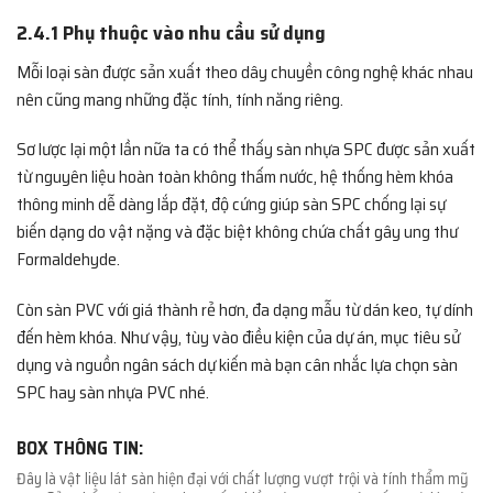
2.4.1 Phụ thuộc vào nhu cầu sử dụng
Mỗi loại sàn được sản xuất theo dây chuyền công nghệ khác nhau
nên cũng mang những đặc tính, tính năng riêng.
Sơ lược lại một lần nữa ta có thể thấy sàn nhựa SPC được sản xuất
từ nguyên liệu hoàn toàn không thấm nước, hệ thống hèm khóa
thông minh dễ dàng lắp đặt, độ cứng giúp sàn SPC chống lại sự
biến dạng do vật nặng và đặc biệt không chứa chất gây ung thư
Formaldehyde.
Còn sàn PVC với giá thành rẻ hơn, đa dạng mẫu từ dán keo, tự dính
đến hèm khóa. Như vậy, tùy vào điều kiện của dự án, mục tiêu sử
dụng và nguồn ngân sách dự kiến mà bạn cân nhắc lựa chọn sàn
SPC hay sàn nhựa PVC nhé.
BOX THÔNG TIN:
Đây là vật liệu lát sàn hiện đại với chất lượng vượt trội và tính thẩm mỹ