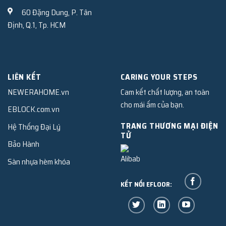
60 Đặng Dung, P. Tân
Định, Q.1, Tp. HCM
LIÊN KẾT
CARING YOUR STEPS
NEWERAHOME.vn
Cam kết chất lượng, an toàn
cho mái ấm của bạn.
EBLOCK.com.vn
TRANG THƯƠNG MẠI ĐIỆN
Hệ Thống Đại Lý
TỬ
Bảo Hành
Sàn nhựa hèm khóa
KẾT NỐI EFLOOR: