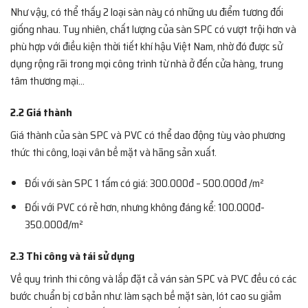
Như vậy, có thể thấy 2 loại sàn này có những ưu điểm tương đối
giống nhau. Tuy nhiên, chất lượng của sàn SPC có vượt trội hơn và
phù hợp với điều kiện thời tiết khí hậu Việt Nam, nhờ đó được sử
dụng rộng rãi trong mọi công trình từ nhà ở đến cửa hàng, trung
tâm thương mại…
2.2 Giá thành
Giá thành của sàn SPC và PVC có thể dao động tùy vào phương
thức thi công, loại vân bề mặt và hãng sản xuất.
Đối với sàn SPC 1 tấm có giá: 300.000đ – 500.000đ /m²
Đối với PVC có rẻ hơn, nhưng không đáng kể: 100.000đ-
350.000đ/m²
2.3 Thi công và tái sử dụng
Về quy trình thi công và lắp đặt cả ván sàn SPC và PVC đều có các
bước chuẩn bị cơ bản như:
làm sạch bề mặt sàn, lót cao su giảm