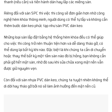
thanh (nếu cần) và tiến hành dán hay lắp các miếng sàn.
Riêng đối với sàn SPC thì việc thi công sẽ đơn giản hơn nhờ công
nghệ hèm khóa thông minh, người dùng có thể tự lắp và không cần
thêm bước dán keo phức tạp như sàn PVC dán keo.
Những loại sàn lắp đặt bằng hệ thống hèm khóa đều có thể giúp
cho việc thi công trở nên thuận tiện hơn và dễ dàng tháo gỡ, có
thể dùng lại bất kỳ khi nào. Đặc biệt là khi chúng ta cần di chuyển
hoặc thay thế bất kỳ một tấm sàn nào đó bị hỏng, bạn không cần
phải gỡ hết mặt sàn, nhờ đó sau khi sửa chữa xong mặt nền vẫn
được giữ nguyên vẹn.
Còn đối với sàn nhựa PVC dán keo, chúng ta tuyệt nhiên không thể
di dời hay tháo gỡ bởi nó sẽ làm ảnh hưởng đến mặt nền cũ.