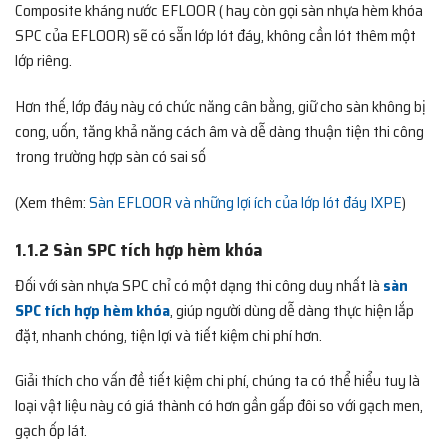
Composite kháng nước EFLOOR ( hay còn gọi sàn nhựa hèm khóa
SPC của EFLOOR) sẽ có sẵn lớp lót đáy, không cần lót thêm một
lớp riêng.
Hơn thế, lớp đáy này có chức năng cân bằng, giữ cho sàn không bị
cong, uốn, tăng khả năng cách âm và dễ dàng thuận tiện thi công
trong trường hợp sàn có sai số
(Xem thêm:
Sàn EFLOOR và những lợi ích của lớp lót đáy IXPE
)
1.1.2 Sàn SPC tích hợp hèm khóa
Đối với sàn nhựa SPC chỉ có một dạng thi công duy nhất là
sàn
SPC tích hợp hèm khóa
, giúp người dùng dễ dàng thực hiện lắp
đặt, nhanh chóng, tiện lợi và tiết kiệm chi phí hơn.
Giải thích cho vấn đề tiết kiệm chi phí, chúng ta có thể hiểu tuy là
loại vật liệu này có giá thành có hơn gần gấp đôi so với gạch men,
gạch ốp lát.