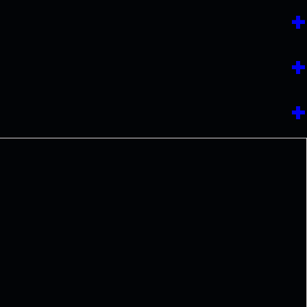
+
+
+