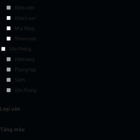
Bệnh viện
Khách sạn
Nhà Hàng
Showroom
Văn Phòng
Hành lang
Phòng họp
Sảnh
Văn Phòng
Loại vân
Tông màu