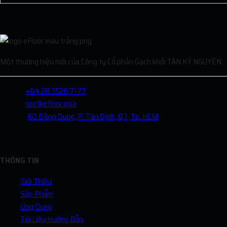
Một thương hiệu mới của Công ty Cổ phần Gạch khối TÂN KỶ NGUYÊN.
+84 28 3526 7177
spc@efloor.asia
60 Đặng Dung, P. Tân Định, Q.1, Tp. HCM
THÔNG TIN
Giới Thiệu
Sản Phẩm
Ứng Dụng
Tài Liệu Hướng Dẫn