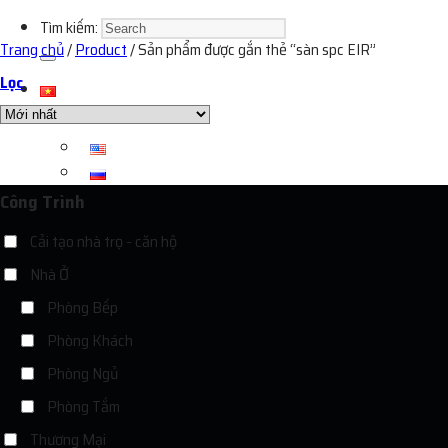
Tìm kiếm:
Trang chủ
/
Product
/
Sản phẩm được gắn thẻ “sàn spc EIR”
Lọc
Công Trình
Cải tạo nhà trọ - căn hộ
Nhà Ở
Phòng Bếp
Phòng Khách
Phòng Ngủ
Phòng Tắm
Thương Mại