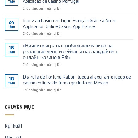
Aplicação de Casino Portugal
Th10
ở
Chức năng bình luận bị tắt
Jogue
no
Jouez au Casino en Ligne Français Grâce à Notre
24
Melhor
Application Online Casino App France
Th10
Cassino
ở
Chức năng bình luận bị tắt
Online:
Jouez
Descubra
au
«Начните играть в мобильное казино на
a
18
Casino
Nova
реальные деньги сейчас и наслаждайтесь
Th10
en
Aplicação
онлайн-казино в РФ»
Ligne
de
ở
Chức năng bình luận bị tắt
Français
Casino
«Начните
Grâce
Portugal
играть
à
Disfruta de Fortune Rabbit: Juega al excitante juego de
18
в
Notre
casino en línea de forma gratuita en México
Th10
мобильное
Application
ở
Chức năng bình luận bị tắt
казино
Online
Disfruta
на
Casino
de
реальные
App
Fortune
CHUYÊN MỤC
деньги
France
Rabbit:
сейчас
Juega
и
al
наслаждайтесь
Kỹ thuật
excitante
онлайн-
juego
казино
Mẹo vặt
de
в