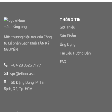
THÔNG TIN
Giới Thiệu
Sản Phẩm
Một thương hiệu mới của Công
ty Cổ phần Gạch khối TÂN KỶ
Ứng Dụng
NGUYÊN.
Tài Liệu Hướng Dẫn
FAQ
+84 28 3526 7177
spc@efloor.asia
60 Đặng Dung, P. Tân
Định, Q.1, Tp. HCM