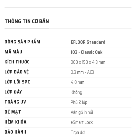
THÔNG TIN CƠ BẢN
DÒNG SẢN PHẨM
EFLOOR Standard
MÃ MÀU
103 - Classic Oak
KÍCH THƯỚC
900 x 150 x 4.3 mm
LỚP BẢO VỆ
0.3 mm - AC3
LỚP LÕI SPC
4.0 mm
LỚP ĐÁY
Không
TRÁNG UV
Phủ 2 lớp
BỀ MẶT
Vân gỗ in nổi
HÈM KHÓA
eSmart Lock
BẢO HÀNH
Trọn đời