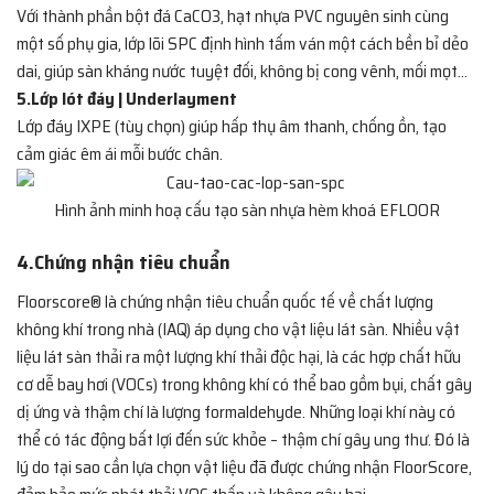
Với thành phần bột đá CaCO3, hạt nhựa PVC nguyên sinh cùng
một số phụ gia, lớp lõi SPC định hình tấm ván một cách bền bỉ dẻo
dai, giúp sàn kháng nước tuyệt đối, không bị cong vênh, mối mọt…
5.Lớp lót đáy | Underlayment
Lớp đáy IXPE (tùy chọn) giúp hấp thụ âm thanh, chống ồn, tạo
cảm giác êm ái mỗi bước chân.
Hình ảnh minh hoạ cấu tạo sàn nhựa hèm khoá EFLOOR
4.Chứng nhận tiêu chuẩn
Floorscore® là chứng nhận tiêu chuẩn quốc tế về chất lượng
không khí trong nhà (IAQ) áp dụng cho vật liệu lát sàn. Nhiều vật
liệu lát sàn thải ra một lượng khí thải độc hại, là các hợp chất hữu
cơ dễ bay hơi (VOCs) trong không khí có thể bao gồm bụi, chất gây
dị ứng và thậm chí là lượng formaldehyde. Những loại khí này có
thể có tác động bất lợi đến sức khỏe – thậm chí gây ung thư. Đó là
lý do tại sao cần lựa chọn vật liệu đã được chứng nhận FloorScore,