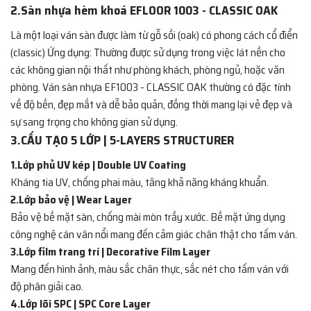
2.Sàn nhựa hèm khoá EFLOOR 1003 - CLASSIC OAK
Là một loại ván sàn được làm từ gỗ sồi (oak) có phong cách cổ điển
(classic) Ứng dụng: Thường được sử dụng trong việc lát nền cho
các không gian nội thất như phòng khách, phòng ngủ, hoặc văn
phòng. Ván sàn nhựa EF1003 - CLASSIC OAK thường có đặc tính
về độ bền, đẹp mắt và dễ bảo quản, đồng thời mang lại vẻ đẹp và
sự sang trọng cho không gian sử dụng.
3.CẤU TẠO 5 LỚP | 5-LAYERS STRUCTURER
1.Lớp phủ UV kép | Double UV Coating
Kháng tia UV, chống phai màu, tăng khả năng kháng khuẩn.
2.Lớp bảo vệ | Wear Layer
Bảo vệ bề mặt sàn, chống mài mòn trầy xước. Bề mặt ứng dụng
công nghệ cán vân nổi mang đến cảm giác chân thật cho tấm ván.
3.Lớp film trang trí | Decorative Film Layer
Mang đến hình ảnh, màu sắc chân thực, sắc nét cho tấm ván với
độ phân giải cao.
4.Lớp lõi SPC | SPC Core Layer