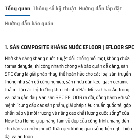
Tổng quan
Thông số kỹ thuật
Hướng dẫn lắp đặt
Hướng dẫn bảo quản
1. SÀN COMPOSITE KHÁNG NƯỚC EFLOOR | EFLOOR SPC
Nhờ khả năng kháng nước tuyệt đối, chống mối mọt, không chứa
formaldehyde, thi công nhanh chóng và bảo quản dễ dàng, sàn
SPC đang là giải pháp thay thế hoàn hảo cho các loại sàn truyền
thống như sàn gỗ công nghiệp, sàn nhựa dán keo, gạch ceramic,
thảm... tại các thị trường khó tính như Bắc Mỹ và Châu Âu trong
vài năm gần đây. Ván sàn SPC EFLOOR ra đời, đồng hành với sứ
mệnh “cung cấp các sản phẩm, giải pháp tiêu chuẩn quốc tế, góp
phần bảo vệ môi trường và nâng cao chất lượng cuộc sống” của
New Era Home, giúp nâng tầm vẻ đẹp của công trình, mang đến
cho bạn và những người thân yêu không gian sống tiện nghi, hiện
đại và an toàn.