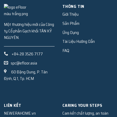
THÔNG TIN
Giới Thiệu
Sản Phẩm
Một thương hiệu mới của Công
ty Cổ phần Gạch khối TÂN KỶ
Ứng Dụng
NGUYÊN.
Tài Liệu Hướng Dẫn
FAQ
+84 28 3526 7177
spc@efloor.asia
60 Đặng Dung, P. Tân
Định, Q.1, Tp. HCM
LIÊN KẾT
CARING YOUR STEPS
NEWERAHOME.vn
Cam kết chất lượng, an toàn