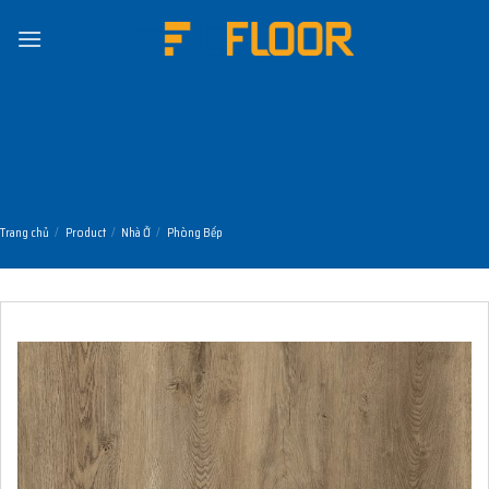
Skip
to
content
Trang chủ
/
Product
/
Nhà Ở
/
Phòng Bếp